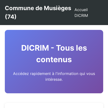
Commune de Musièges
Accueil
DICRIM
(74)
DICRIM - Tous les
contenus
Accédez rapidement à l'information qui vous
intéresse.