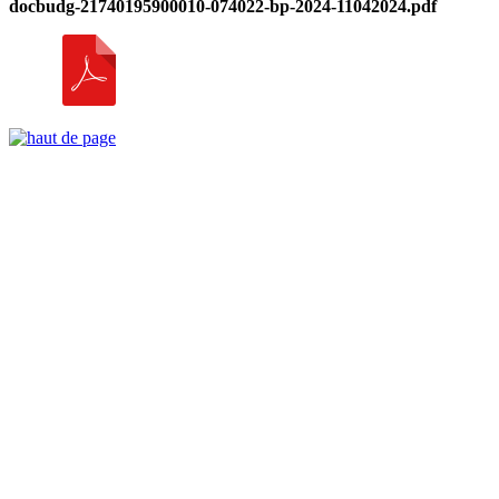
docbudg-21740195900010-074022-bp-2024-11042024.pdf